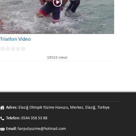
Triatlon Video
19522 views
Adres:
Elazığ Olimpik Yüzme Havuzu, Merkez, Elazığ, Türkiye
Telefon:
0544 356 53 88
Email:
harputyuzme@hotmail.com