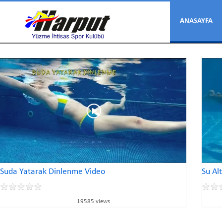
ANASAYFA
Suda Yatarak Dinlenme Video
Su Al
19585 views