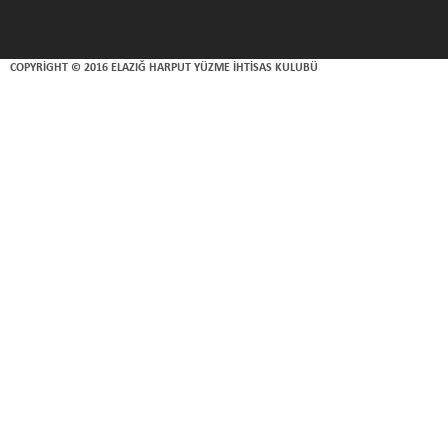
COPYRIGHT © 2016 ELAZIĞ HARPUT YÜZME İHTISAS KULUBÜ